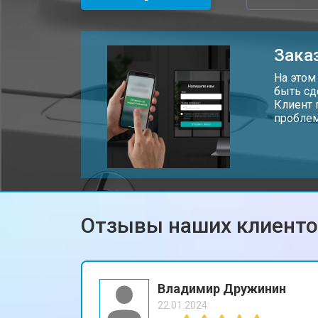
Замена печатной головки
Заказ
Замена каретки мфу HP
На этом
быть сд
Клиент 
проблем
Замена Wi-Fi мфу HP
Замена блока питания
Отзывы наших клиент
Владимир Дружинин
22.01.2024