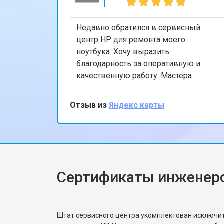
Недавно обратился в сервисный
центр HP для ремонта моего
ноутбука. Хочу выразить
благодарность за оперативную и
качественную работу. Мастера
профессионально устранили
проблему, и теперь мой ноутбук
Отзыв из
Яндекс карты
работает безупречно. Особенно
порадовало, что ремонт был
выполнен в тот же день. Спасибо за
вашу работу!
Сертификаты инженер
Штат сервисного центра укомплектован исключ