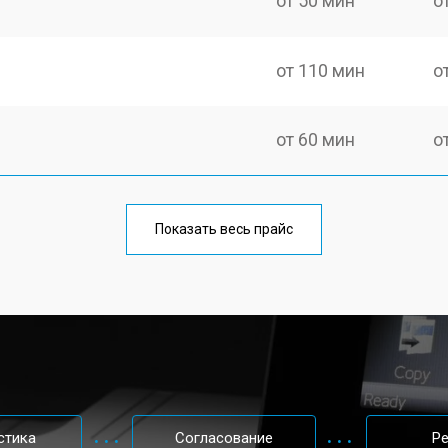
от 50 мин
о
от 110 мин
о
от 60 мин
о
от 100 мин
о
Показать весь прайс
от 60 мин
о
от 110 мин
о
от 60 мин
о
стика
Согласование
Р