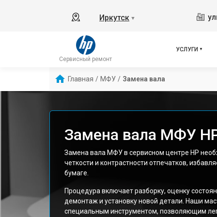
ул
Иркутск
▼
УСЛУГИ
Сервисный ремонт
Главная
/
МФУ
/
Замена вала
Замена вала МФУ HP
Замена вала МФУ в сервисном центре HP нео
четкости и контрастности отпечатков, избавля
бумаге.
Процедура включает разборку, оценку состоян
демонтаж и установку новой детали. Наши ма
специальным инструментом, позволяющим легк