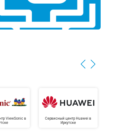
тр ViewSonic в
Сервисный центр Huawei в
Сервисный 
утске
Иркутске
Ирк