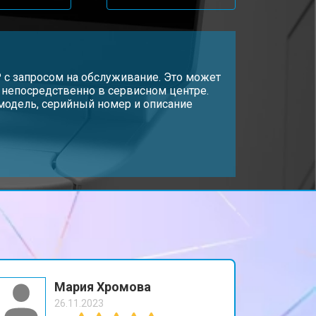
т 3500 ₽
Заказать
т 2800 ₽
P с запросом на обслуживание. Это может
Заказать
и непосредственно в сервисном центре.
модель, серийный номер и описание
т 2700 ₽
Заказать
т 2500 ₽
Заказать
Мария Хромова
26.11.2023