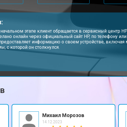
от 100 мин
о
:
от 60 мин
о
 начальном этапе клиент обращается в сервисный центр H
елано онлайн через официальный сайт HP, по телефону ил
предоставляет информацию о своем устройстве, включая 
ы, с которой он столкнулся.
от 80 мин
о
от 60 мин
о
ов
Михаил Морозов
14.12.2023