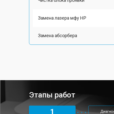
Чистка блока проявки
Замена лазера мфу HP
Замена абсорбера
Ремонт автоподатчика
Замена тормозной площадки
Замена термопленки
Этапы работ
Замена печки мфу HP
1
Диагно