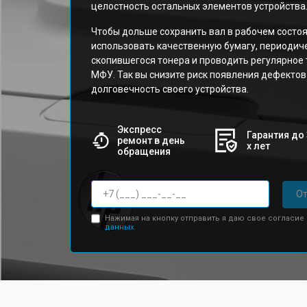
целостность остальных элементов устройства
Чтобы дольше сохранить вал в рабочем состо
использовать качественную бумагу, периодич
скопившегося тонера и проводить регулярное
МФУ. Так вы снизите риск появления дефектов
долговечность своего устройства.
Экспресс
Гарантия до 
ремонт в день
х лет
обращения
От
Нажимая на кнопку отправить я даю свое согласие
данных.