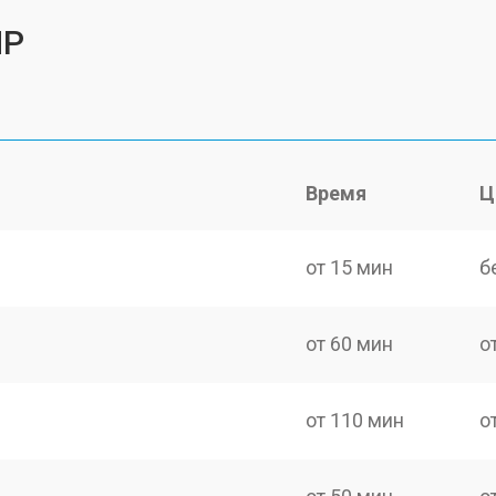
HP
Время
Ц
от 15 мин
б
от 60 мин
о
от 110 мин
о