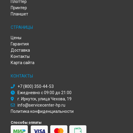
Диагностика компьютера HP в
Тюмени
Плоттер
Принтер
Диагностика компьютера HP в
Иркутске
Планшет
Диагностика компьютера HP в
Самаре
Диагностика компьютера HP в
Омске
СТРАНИЦЫ
Диагностика компьютера HP в
Красноярске
Диагностика компьютера HP в
Перми
Цены
Диагностика компьютера HP в
Ульяновске
Гарантия
Диагностика компьютера HP в
Кирове
Доставка
Диагностика компьютера HP в
Москве
Контакты
Диагностика компьютера HP в
Санкт-Петербурге
Карта сайта
КОНТАКТЫ
+7 (800) 350-44-53
Ежедневно с 09:00 до 21:00
г. Иркутск, улица Чехова, 19
info@servicecenter-hp.ru
Политика конфиденциальности
Способы оплаты