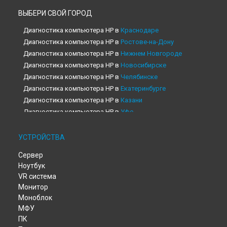
ВЫБЕРИ СВОЙ ГОРОД
Диагностика компьютера HP в
Краснодаре
Диагностика компьютера HP в
Ростове-на-Дону
Диагностика компьютера HP в
Нижнем Новгороде
Диагностика компьютера HP в
Новосибирске
Диагностика компьютера HP в
Челябинске
Диагностика компьютера HP в
Екатеринбурге
Диагностика компьютера HP в
Казани
Диагностика компьютера HP в
Уфе
Диагностика компьютера HP в
Воронеже
Диагностика компьютера HP в
Волгограде
УСТРОЙСТВА
Диагностика компьютера HP в
Барнауле
Сервер
Диагностика компьютера HP в
Ижевске
Ноутбук
Диагностика компьютера HP в
Тольятти
VR система
Диагностика компьютера HP в
Ярославле
Монитор
Диагностика компьютера HP в
Саратове
Моноблок
Диагностика компьютера HP в
Хабаровске
МФУ
Диагностика компьютера HP в
Томске
ПК