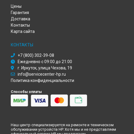
Ремонт плоттера DesignJet Z9+ HP в
Перми
Цены
Ремонт плоттера DesignJet Z9+ HP в
Ульяновске
Гарантия
Ремонт плоттера DesignJet Z9+ HP в
Кирове
Доставка
Ремонт плоттера DesignJet Z9+ HP в
Москве
Контакты
Ремонт плоттера DesignJet Z9+ HP в
Санкт-Петербурге
Карта сайта
КОНТАКТЫ
+7 (800) 302-39-08
Ежедневно с 09:00 до 21:00
г. Иркутск, улица Чехова, 19
info@servicecenter-hp.ru
Политика конфиденциальности
Способы оплаты
Наш центр специализируется на ремонте и техническом
обслуживании устройств HP. Хотя мы и не представляем
официальный сервис HP, мы предлагаем