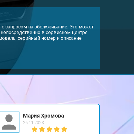
т 2600 ₽
Заказать
т 1800 ₽
P с запросом на обслуживание. Это может
Заказать
и непосредственно в сервисном центре.
модель, серийный номер и описание
т 2300 ₽
Заказать
т 2600 ₽
Заказать
Мария Хромова
26.11.2023