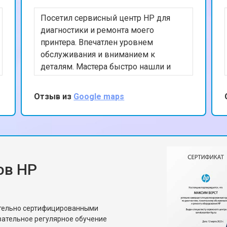
Посетил сервисный центр HP для
диагностики и ремонта моего
принтера. Впечатлен уровнем
обслуживания и вниманием к
деталям. Мастера быстро нашли и
устранили проблему, а также
предоставили полезные советы по
Отзыв из
Google maps
уходу за устройством. Ценю ваш
профессионализм и рекомендую
данный сервис.
ов HP
ительно сертифицированными
зательное регулярное обучение