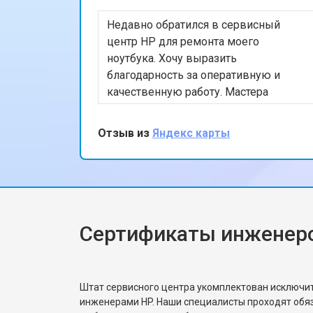
Недавно обратился в сервисный
центр HP для ремонта моего
ноутбука. Хочу выразить
благодарность за оперативную и
качественную работу. Мастера
профессионально устранили
проблему, и теперь мой ноутбук
Отзыв из
Яндекс карты
работает безупречно. Особенно
порадовало, что ремонт был
выполнен в тот же день. Спасибо за
вашу работу!
Сертификаты инженер
Штат сервисного центра укомплектован исключ
инженерами HP. Наши специалисты проходят обя