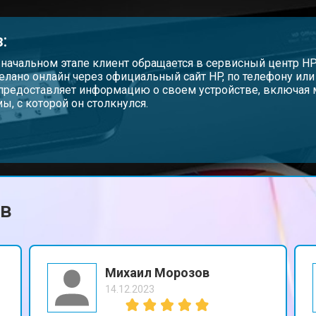
от 60 мин
о
:
от 70 мин
о
 начальном этапе клиент обращается в сервисный центр H
елано онлайн через официальный сайт HP, по телефону ил
предоставляет информацию о своем устройстве, включая 
ы, с которой он столкнулся.
от 50 мин
о
от 80 мин
о
ов
Михаил Морозов
14.12.2023