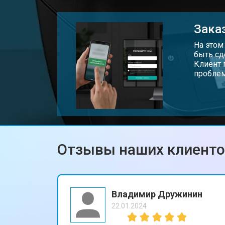
Замена каретки принтера HP
Заказ
Замена Wi-Fi принтера HP
На этом
быть сд
Клиент 
проблем
Замена блока питания
Замена вала принтера HP
Отзывы наших клиент
Владимир Дружинин
22.01.2024