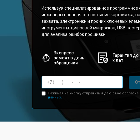
Используя специализированное программное о
инженеры проверяют состояние картриджа, ва
захвата, электроники и прочих ключевых эле
инструменты: цифровой микроскоп, USB-тесте
для анализа ошибок прошивки.
Экспресс
Гарантия до 
ремонт в день
х лет
обращения
От
Нажимая на кнопку отправить я даю свое согласие
данных.