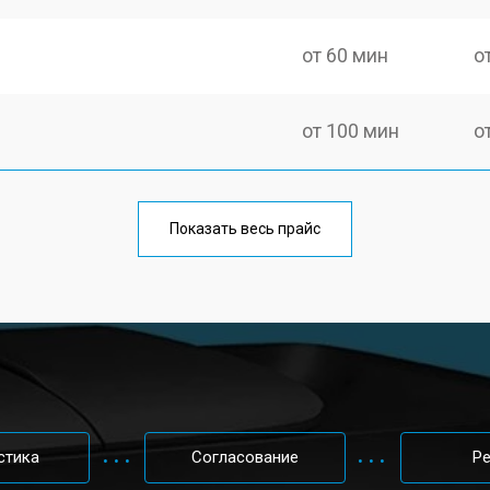
от 60 мин
о
от 100 мин
о
от 50 мин
о
Показать весь прайс
от 90 мин
о
от 70 мин
о
от 80 мин
о
стика
Согласование
Р