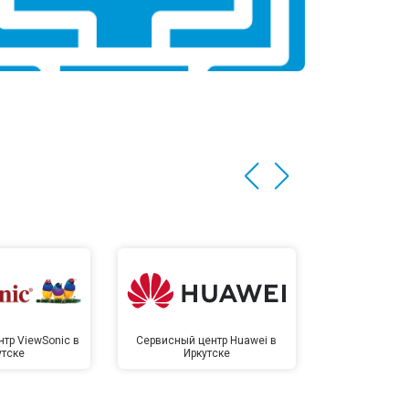
тр ViewSonic в
Сервисный центр Huawei в
Сервисный 
утске
Иркутске
Ирк