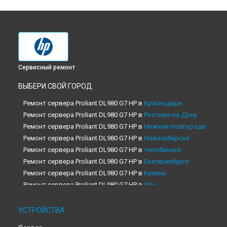
Сервисный ремонт
ВЫБЕРИ СВОЙ ГОРОД
Ремонт сервера Proliant DL980 G7 HP в
Краснодаре
Ремонт сервера Proliant DL980 G7 HP в
Ростове-на-Дону
Ремонт сервера Proliant DL980 G7 HP в
Нижнем Новгороде
Ремонт сервера Proliant DL980 G7 HP в
Новосибирске
Ремонт сервера Proliant DL980 G7 HP в
Челябинске
Ремонт сервера Proliant DL980 G7 HP в
Екатеринбурге
Ремонт сервера Proliant DL980 G7 HP в
Казани
Ремонт сервера Proliant DL980 G7 HP в
Уфе
Ремонт сервера Proliant DL980 G7 HP в
Воронеже
Ремонт сервера Proliant DL980 G7 HP в
Волгограде
УСТРОЙСТВА
Ремонт сервера Proliant DL980 G7 HP в
Барнауле