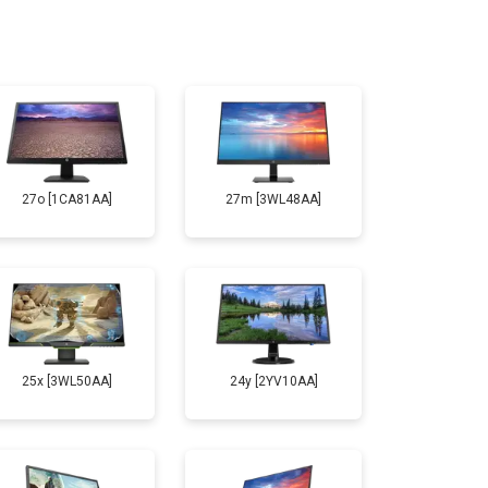
27o [1CA81AA]
27m [3WL48AA]
25x [3WL50AA]
24y [2YV10AA]