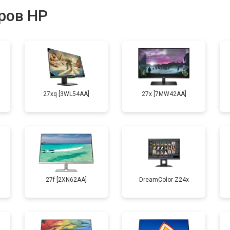
ров HP
27xq [3WL54AA]
27x [7MW42AA]
27f [2XN62AA]
DreamColor Z24x