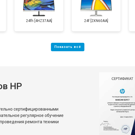
24fh [4HZ37AA]
24f [2XN60AA]
ов HP
ительно сертифицированными
зательное регулярное обучение
проведения ремонта техники