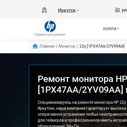
ул
Иркутск
▼
УСЛУГИ
Сервисный ремонт
Главная
/
Монитор
/
22y [1PX47AA/2YV09AA]
Ремонт монитора HP
[1PX47AA/2YV09AA] 
Специализируясь на ремонте монитора HP 22y
Иркутске, наша компания гарантирует высокое
оперативное устранение любых неисправносте
для геймеров и профессионалов иметь исправ
оборудование Эйч Пи.