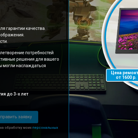
ля гарантии качества.
зображения.
сти.
летворение потребностей
ктивные решения для вашего
ы могли наслаждаться
Цена ремон
от 1600 р.
ия до 3-х лет
править заявку
 на обработку моих
персональных