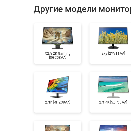
Другие модели монито
X27i 2K Gaming
27y [2YV11AA]
[8GC08AA]
27fh [4HZ38AA]
27f 4K [5ZP65AA]