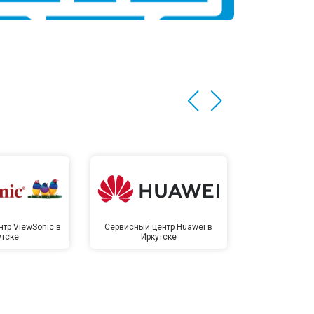
тр ViewSonic в
Сервисный центр Huawei в
Сервисный 
утске
Иркутске
Ирк