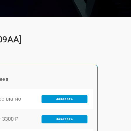
09AA]
ена
есплатно
Заказать
т 3300 ₽
Заказать