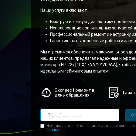
Наши услуги включают:
Быструю и точную диагностику проблемы.
Использование оригинальных запчастей д
Профессиональный ремонт и настройку и
Гарантию на выполненные работы и запча
Мы стремимся обеспечить максимальное удов
наших клиентов, предлагая надежные и эффе
монитора HP 22y [1PX47AA/2YV09AA], чтобы в
идеальным гейминговым опытом.
Экспрес1 ремонт в
Гарант
день обращения
От
Нажимая на кнопку отправить я даю свое согласие
данных.