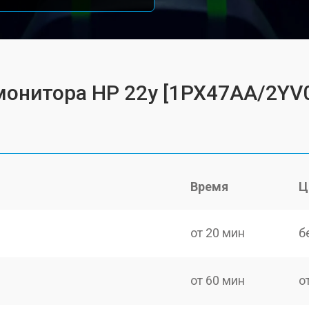
монитора HP 22y [1PX47AA/2YV
Время
Ц
от 20 мин
б
от 60 мин
о