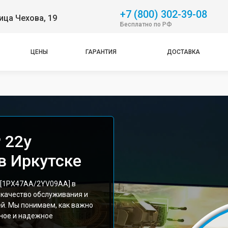
+7 (800) 302-39-08
ица Чехова, 19
Бесплатно по РФ
ЦЕНЫ
ГАРАНТИЯ
ДОСТАВКА
 22y
в Иркутске
 [1PX47AA/2YV09AA] в
 качество обслуживания и
й. Мы понимаем, как важно
ное и надежное