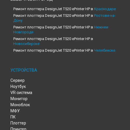
Ремонт плоттера DesignJet T520 ePrinter HP в
Краснодаре
Ремонт плоттера DesignJet T520 ePrinter HP в
Ростове-на-
Дону
Ремонт плоттера DesignJet T520 ePrinter HP в
Нижнем
Новгороде
Ремонт плоттера DesignJet T520 ePrinter HP в
Новосибирске
Ремонт плоттера DesignJet T520 ePrinter HP в
Челябинске
Ремонт плоттера DesignJet T520 ePrinter HP в
Екатеринбурге
Ремонт плоттера DesignJet T520 ePrinter HP в
Казани
УСТРОЙСТВА
Ремонт плоттера DesignJet T520 ePrinter HP в
Уфе
Сервер
Ремонт плоттера DesignJet T520 ePrinter HP в
Воронеже
Ноутбук
Ремонт плоттера DesignJet T520 ePrinter HP в
Волгограде
VR система
Ремонт плоттера DesignJet T520 ePrinter HP в
Барнауле
Монитор
Ремонт плоттера DesignJet T520 ePrinter HP в
Ижевске
Моноблок
Ремонт плоттера DesignJet T520 ePrinter HP в
Тольятти
МФУ
Ремонт плоттера DesignJet T520 ePrinter HP в
Ярославле
ПК
Ремонт плоттера DesignJet T520 ePrinter HP в
Саратове
Плоттер
Ремонт плоттера DesignJet T520 ePrinter HP в
Хабаровске
Принтер