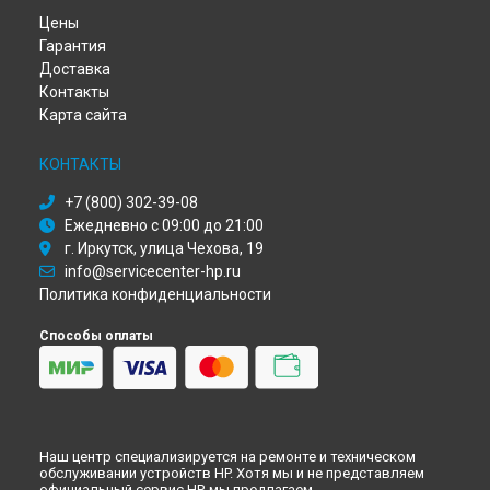
Ремонт плоттера PageWide XL 4200 HP в
Красноярске
Цены
Ремонт плоттера PageWide XL 4200 HP в
Перми
Гарантия
Ремонт плоттера PageWide XL 4200 HP в
Ульяновске
Доставка
Ремонт плоттера PageWide XL 4200 HP в
Кирове
Контакты
Ремонт плоттера PageWide XL 4200 HP в
Москве
Карта сайта
Ремонт плоттера PageWide XL 4200 HP в
Санкт-Петербурге
КОНТАКТЫ
+7 (800) 302-39-08
Ежедневно с 09:00 до 21:00
г. Иркутск, улица Чехова, 19
info@servicecenter-hp.ru
Политика конфиденциальности
Способы оплаты
Наш центр специализируется на ремонте и техническом
обслуживании устройств HP. Хотя мы и не представляем
официальный сервис HP, мы предлагаем