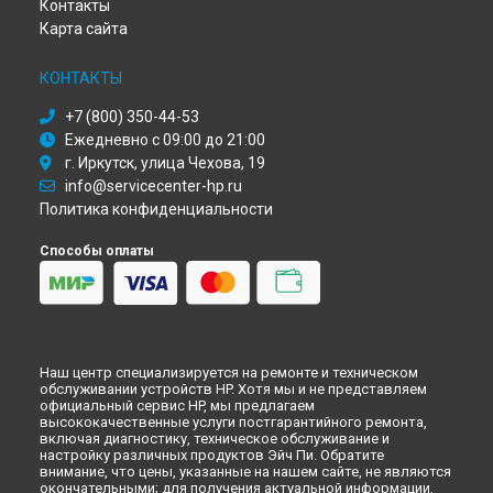
Ремонт компьютера HP в
Москве
Контакты
Ремонт компьютера HP в
Санкт-Петербурге
Карта сайта
КОНТАКТЫ
+7 (800) 350-44-53
Ежедневно с 09:00 до 21:00
г. Иркутск, улица Чехова, 19
info@servicecenter-hp.ru
Политика конфиденциальности
Способы оплаты
Наш центр специализируется на ремонте и техническом
обслуживании устройств HP. Хотя мы и не представляем
официальный сервис HP, мы предлагаем
высококачественные услуги постгарантийного ремонта,
включая диагностику, техническое обслуживание и
настройку различных продуктов Эйч Пи. Обратите
внимание, что цены, указанные на нашем сайте, не являются
окончательными; для получения актуальной информации,