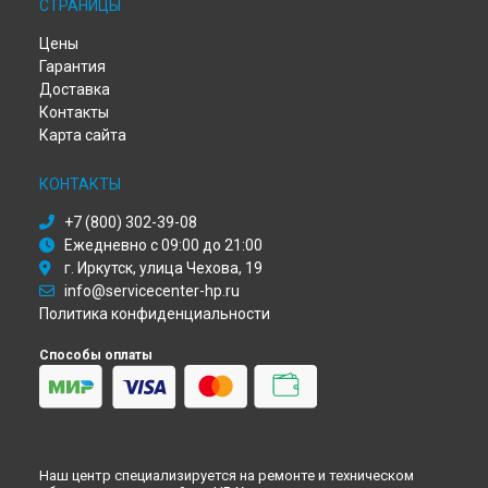
Ремонт МФУ DeskJet 2620 All-in-One HP в
Омске
СТРАНИЦЫ
Ремонт МФУ DeskJet 2620 All-in-One HP в
Красноярске
Цены
Ремонт МФУ DeskJet 2620 All-in-One HP в
Перми
Гарантия
Ремонт МФУ DeskJet 2620 All-in-One HP в
Ульяновске
Доставка
Ремонт МФУ DeskJet 2620 All-in-One HP в
Кирове
Контакты
Ремонт МФУ DeskJet 2620 All-in-One HP в
Москве
Карта сайта
Ремонт МФУ DeskJet 2620 All-in-One HP в
Санкт-Петербурге
КОНТАКТЫ
+7 (800) 302-39-08
Ежедневно с 09:00 до 21:00
г. Иркутск, улица Чехова, 19
info@servicecenter-hp.ru
Политика конфиденциальности
Способы оплаты
Наш центр специализируется на ремонте и техническом