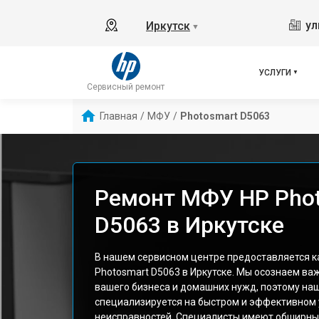
ул
Иркутск
▼
УСЛУГИ
Сервисный ремонт
Главная
/
МФУ
/
Photosmart D5063
Ремонт МФУ HP Pho
D5063 в Иркутске
В нашем сервисном центре предоставляется 
Photosmart D5063 в Иркутске. Мы осознаем важ
вашего бизнеса и домашних нужд, поэтому на
специализируется на быстром и эффективном
неисправностей. Специалисты имеют обширны