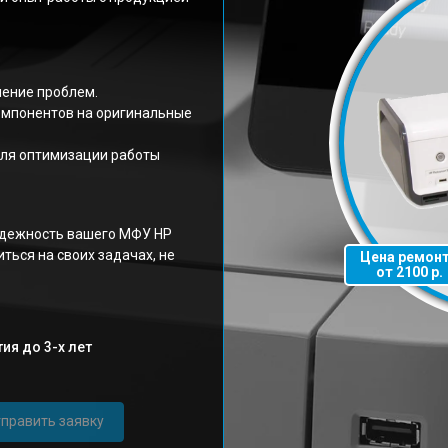
нение проблем.
омпонентов на оригинальные
ля оптимизации работы
адежность вашего МФУ HP
ться на своих задачах, не
Цена ремон
от 2100 р.
ия до 3-х лет
править заявку