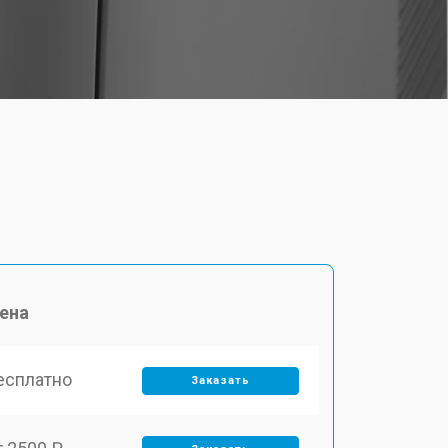
ена
есплатно
Заказать