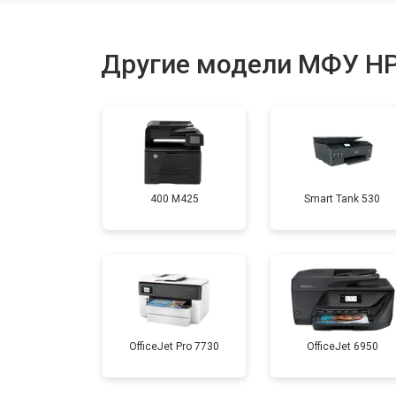
Замена термопленки
Другие модели МФУ H
Замена печки
Замена печатной головки
400 M425
Smart Tank 530
Замена каретки
Замена Wi-Fi
Замена блока питания
OfficeJet Pro 7730
OfficeJet 6950