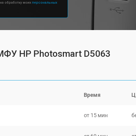
 на обработку моих
персональных
МФУ HP Photosmart D5063
Время
Ц
от 15 мин
б