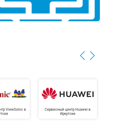
тр ViewSonic в
Сервисный центр Huawei в
Сервисный 
утске
Иркутске
Ирк