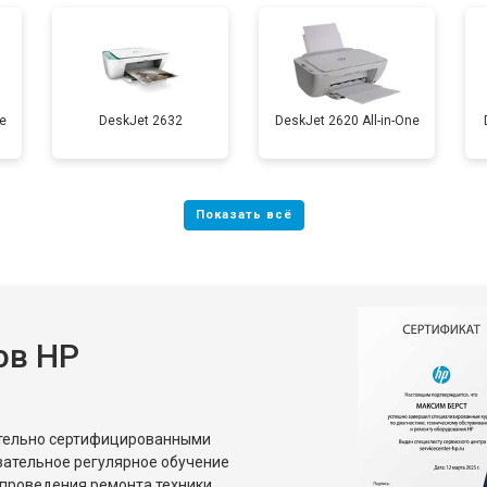
от 100 мин
о
e
DeskJet 2632
DeskJet 2620 All-in-One
ов HP
ительно сертифицированными
зательное регулярное обучение
проведения ремонта техники