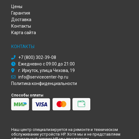
Ремонт МФУ LaserJet Pro M132fw HP в
Перми
Цены
Ремонт МФУ LaserJet Pro M132fw HP в
Ульяновске
Гарантия
Ремонт МФУ LaserJet Pro M132fw HP в
Кирове
Доставка
Ремонт МФУ LaserJet Pro M132fw HP в
Москве
Контакты
Ремонт МФУ LaserJet Pro M132fw HP в
Санкт-Петербурге
Карта сайта
КОНТАКТЫ
+7 (800) 302-39-08
Ежедневно с 09:00 до 21:00
г. Иркутск, улица Чехова, 19
info@servicecenter-hp.ru
Политика конфиденциальности
Способы оплаты
Наш центр специализируется на ремонте и техническом
обслуживании устройств HP. Хотя мы и не представляем
официальный сервис HP, мы предлагаем