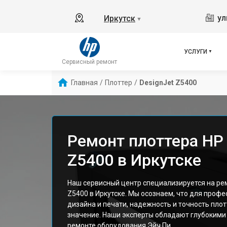
ул
Иркутск
▼
УСЛУГИ
Сервисный ремонт
Главная
/
Плоттер
/
DesignJet Z5400
Ремонт плоттера HP 
Z5400 в Иркутске
Наш сервисный центр специализируется на рем
Z5400 в Иркутске. Мы осознаем, что для профе
дизайна и печати, надежность и точность пло
значение. Наши эксперты обладают глубокими
ремонте оборудования Эйч Пи.