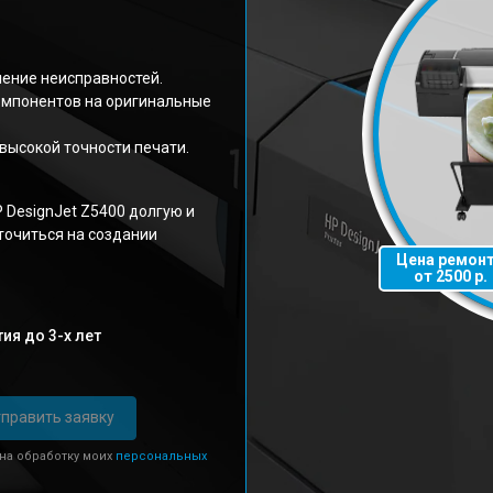
нение неисправностей.
омпонентов на оригинальные
высокой точности печати.
 DesignJet Z5400 долгую и
точиться на создании
Цена ремон
от 2500 р.
ия до 3-х лет
править заявку
 на обработку моих
персональных