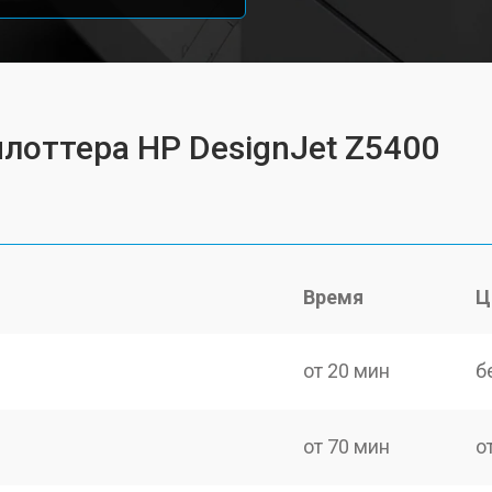
плоттера HP DesignJet Z5400
Время
Ц
от 20 мин
б
от 70 мин
о