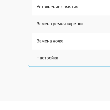
Устранение замятия
Замена ремня каретки
Замена ножа
Настройка
Прошивка (Обновление ПО)
Замена ремня
Замена печатной головки