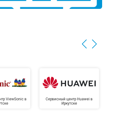
тр ViewSonic в
Сервисный центр Huawei в
Сервисный 
утске
Иркутске
Ирк