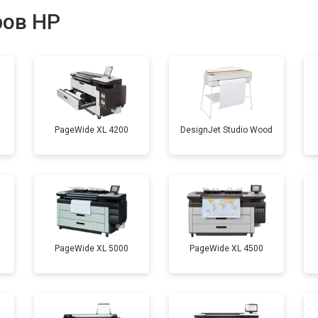
ров HP
от 80 мин
о
от 110 мин
о
PageWide XL 4200
DesignJet Studio Wood
от 70 мин
о
PageWide XL 5000
PageWide XL 4500