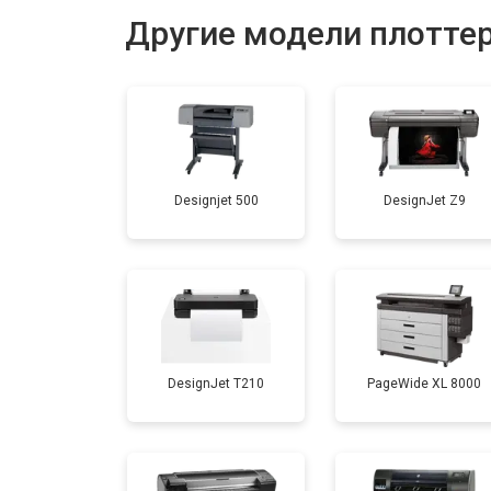
Другие модели плотте
Замена каретки
Ремонт блока питания
Designjet 500
DesignJet Z9
Промывка печатающей головки
DesignJet T210
PageWide XL 8000