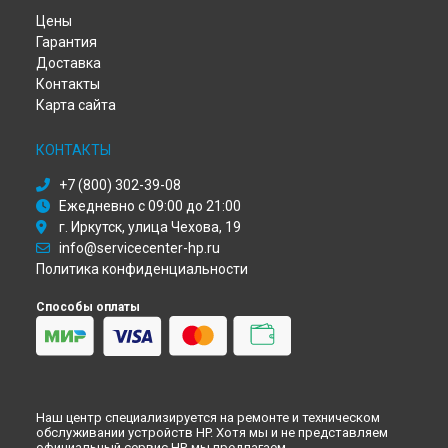
Ремонт МФУ Deskjet 2130 All-in-One HP в
Красноярске
Цены
Ремонт МФУ Deskjet 2130 All-in-One HP в
Перми
Гарантия
Ремонт МФУ Deskjet 2130 All-in-One HP в
Ульяновске
Доставка
Ремонт МФУ Deskjet 2130 All-in-One HP в
Кирове
Контакты
Ремонт МФУ Deskjet 2130 All-in-One HP в
Москве
Карта сайта
Ремонт МФУ Deskjet 2130 All-in-One HP в
Санкт-Петербурге
КОНТАКТЫ
+7 (800) 302-39-08
Ежедневно с 09:00 до 21:00
г. Иркутск, улица Чехова, 19
info@servicecenter-hp.ru
Политика конфиденциальности
Способы оплаты
Наш центр специализируется на ремонте и техническом
обслуживании устройств HP. Хотя мы и не представляем
официальный сервис HP, мы предлагаем