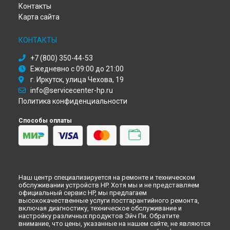
Обновление ПО моноблока HP в
Москве
Контакты
Обновление ПО моноблока HP в
Санкт-Петербурге
Карта сайта
КОНТАКТЫ
+7 (800) 350-44-53
Ежедневно с 09:00 до 21:00
г. Иркутск, улица Чехова, 19
info@servicecenter-hp.ru
Политика конфиденциальности
Способы оплаты
Наш центр специализируется на ремонте и техническом
обслуживании устройств HP. Хотя мы и не представляем
официальный сервис HP, мы предлагаем
высококачественные услуги постгарантийного ремонта,
включая диагностику, техническое обслуживание и
настройку различных продуктов Эйч Пи. Обратите
внимание, что цены, указанные на нашем сайте, не являются