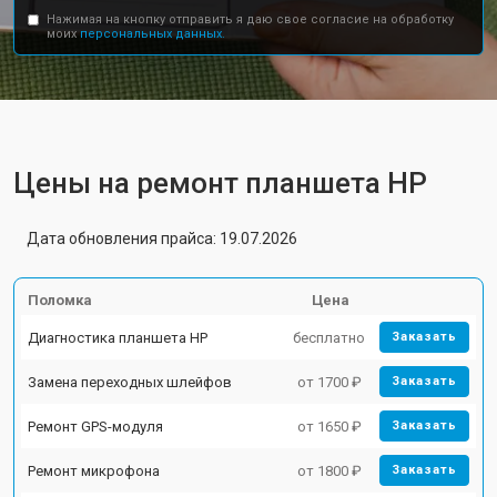
Нажимая на кнопку отправить я даю свое согласие на обработку
моих
персональных данных.
Цены на ремонт планшета HP
Дата обновления прайса: 19.07.2026
Поломка
Цена
Диагностика планшета HP
бесплатно
Заказать
Замена переходных шлейфов
от 1700 ₽
Заказать
Ремонт GPS-модуля
от 1650 ₽
Заказать
Ремонт микрофона
от 1800 ₽
Заказать