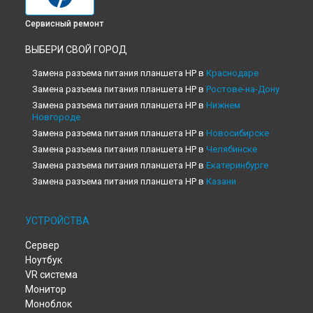
Сервисный ремонт
ВЫБЕРИ СВОЙ ГОРОД
Замена разъема питания планшета HP в
Краснодаре
Замена разъема питания планшета HP в
Ростове-на-Дону
Замена разъема питания планшета HP в
Нижнем
Новгороде
Замена разъема питания планшета HP в
Новосибирске
Замена разъема питания планшета HP в
Челябинске
Замена разъема питания планшета HP в
Екатеринбурге
Замена разъема питания планшета HP в
Казани
Замена разъема питания планшета HP в
Уфе
Замена разъема питания планшета HP в
Воронеже
УСТРОЙСТВА
Замена разъема питания планшета HP в
Волгограде
Сервер
Замена разъема питания планшета HP в
Барнауле
Ноутбук
Замена разъема питания планшета HP в
Ижевске
VR система
Замена разъема питания планшета HP в
Тольятти
Монитор
Замена разъема питания планшета HP в
Ярославле
Моноблок
Замена разъема питания планшета HP в
Саратове