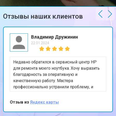
Отзывы наших клиентов
Владимир Дружинин
22.01.2024
Недавно обратился в сервисный центр HP
для ремонта моего ноутбука. Хочу выразить
благодарность за оперативную и
качественную работу. Мастера
профессионально устранили проблему, и
теперь мой ноутбук работает безупречно.
Особенно порадовало, что ремонт был
Отзыв из
Яндекс карты
выполнен в тот же день. Спасибо за вашу
работу!