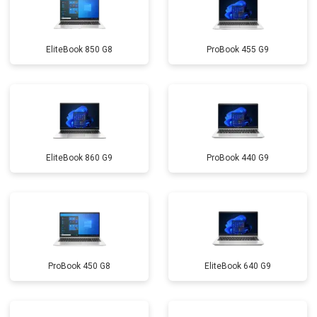
Замена микрофона
от 2600 ₽
Заказать
EliteBook 850 G8
ProBook 455 G9
Замена оперативной памяти
от 1100 ₽
Заказать
Прошивка BIOS
от 1500 ₽
Заказать
Замена северного моста
от 3500 ₽
Заказать
Ремонт петель
от 3990 ₽
Заказать
EliteBook 860 G9
ProBook 440 G9
ProBook 450 G8
EliteBook 640 G9