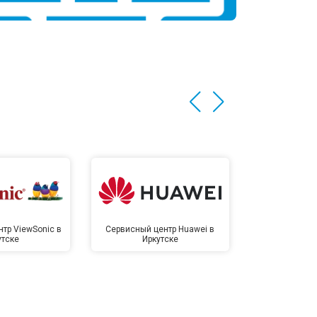
тр ViewSonic в
Сервисный центр Huawei в
Сервисный 
утске
Иркутске
Ирк