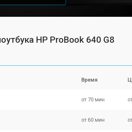
ноутбука HP ProBook 640 G8
Время
Ц
от 70 мин
о
от 60 мин
о