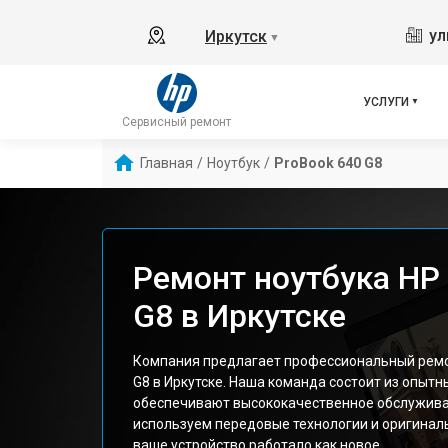
ул
Иркутск
▼
УСЛУГИ
Сервисный ремонт
Главная
/
Ноутбук
/
ProBook 640 G8
Ремонт ноутбука HP
G8 в Иркутске
Компания предлагает профессиональный ремон
G8 в Иркутске. Наша команда состоит из опытн
обеспечивают высококачественное обслужива
используем передовые технологии и оригиналь
ваше устройство работало как новое.