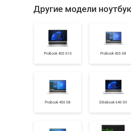
Другие модели ноутбу
Установка драйверов Windows
Ремонт мультиконтроллера
ProBook 450 G10
ProBook 455 G8
Замена жесткого диска HDD/SSD
Замена разъема HDMI
Замена тачпада
ProBook 450 G8
EliteBook 640 G9
Замена клавиатуры