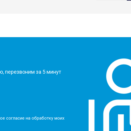
от 80 мин
о
от 60 мин
о
?
от 50 мин
о
, перезвоним за 5 минут
от 50 мин
о
от 100 мин
о
ое согласие на обработку моих
от 70 мин
о