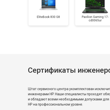
Замена аккумулятора
EliteBook 830 G8
Pavilion Gaming 17-
cd0065ur
Замена материнской платы
Замена матрицы
Замена Wi-Fi
Сертификаты инженер
Ремонт цепи питания
Штат сервисного центра укомплектован исключ
Замена USB порта
инженерами HP. Наши специалисты проходят обя
и обладают всеми необходимыми допусками для 
HP на профессиональном уровне.
Замена звуковой карты