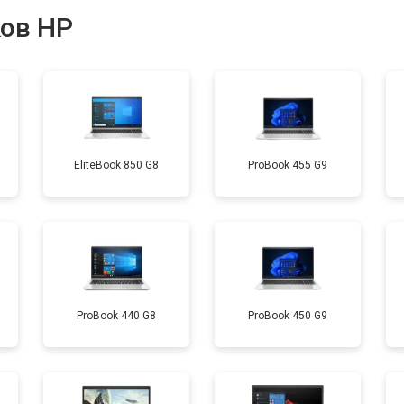
ков HP
от 40 мин
о
от 80 мин
о
EliteBook 850 G8
ProBook 455 G9
от 60 мин
о
от 110 мин
о
от 50 мин
о
ProBook 440 G8
ProBook 450 G9
от 90 мин
о