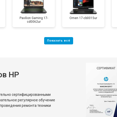
от 40 мин
о
Pavilion Gaming 17-
Omen 17-cb0015ur
cd0062ur
от 80 мин
о
от 50 мин
о
от 70 мин
о
ов HP
от 70 мин
о
ительно сертифицированными
от 70 мин
о
зательное регулярное обучение
проведения ремонта техники
от 50 мин
о