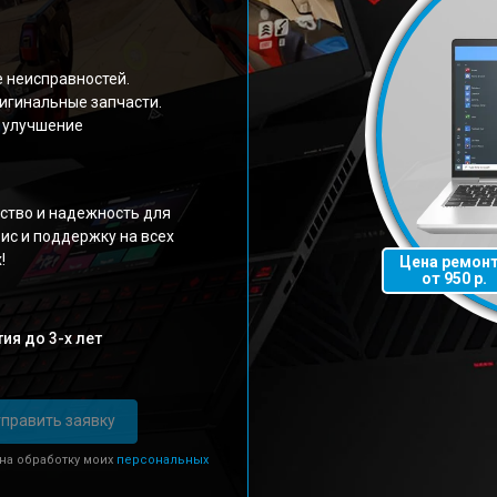
е неисправностей.
игинальные запчасти.
 улучшение
ство и надежность для
ис и поддержку на всех
!
Цена ремон
от 950 р.
ия до 3-х лет
править заявку
 на обработку моих
персональных