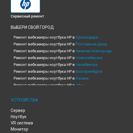
Сервисный ремонт
ВЫБЕРИ СВОЙ ГОРОД
Ремонт вебкамеры ноутбука HP в
Краснодаре
Ремонт вебкамеры ноутбука HP в
Ростове-на-Дону
Ремонт вебкамеры ноутбука HP в
Нижнем Новгороде
Ремонт вебкамеры ноутбука HP в
Новосибирске
Ремонт вебкамеры ноутбука HP в
Челябинске
Ремонт вебкамеры ноутбука HP в
Екатеринбурге
Ремонт вебкамеры ноутбука HP в
Казани
Ремонт вебкамеры ноутбука HP в
Уфе
Ремонт вебкамеры ноутбука HP в
Воронеже
Ремонт вебкамеры ноутбука HP в
Волгограде
УСТРОЙСТВА
Ремонт вебкамеры ноутбука HP в
Барнауле
Сервер
Ремонт вебкамеры ноутбука HP в
Ижевске
Ноутбук
Ремонт вебкамеры ноутбука HP в
Тольятти
VR система
Ремонт вебкамеры ноутбука HP в
Ярославле
Монитор
Ремонт вебкамеры ноутбука HP в
Саратове