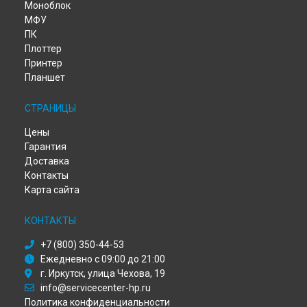
Моноблок
Ремонт вебкамеры ноутбука HP в
Хабаровске
МФУ
Ремонт вебкамеры ноутбука HP в
Томске
ПК
Ремонт вебкамеры ноутбука HP в
Тюмени
Плоттер
Принтер
Ремонт вебкамеры ноутбука HP в
Иркутске
Планшет
Ремонт вебкамеры ноутбука HP в
Самаре
Ремонт вебкамеры ноутбука HP в
Омске
СТРАНИЦЫ
Ремонт вебкамеры ноутбука HP в
Красноярске
Ремонт вебкамеры ноутбука HP в
Перми
Цены
Ремонт вебкамеры ноутбука HP в
Ульяновске
Гарантия
Ремонт вебкамеры ноутбука HP в
Кирове
Доставка
Ремонт вебкамеры ноутбука HP в
Москве
Контакты
Ремонт вебкамеры ноутбука HP в
Санкт-Петербурге
Карта сайта
КОНТАКТЫ
+7 (800) 350-44-53
Ежедневно с 09:00 до 21:00
г. Иркутск, улица Чехова, 19
info@servicecenter-hp.ru
Политика конфиденциальности