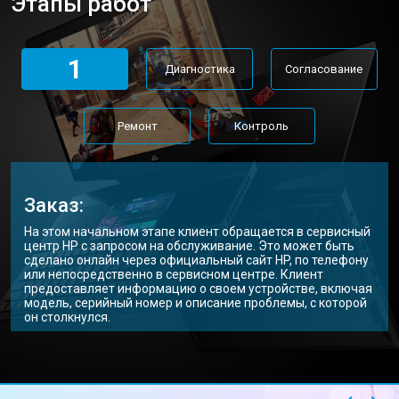
Этапы работ
Замена материнской платы
от 2300 ₽
Заказать
Замена матрицы ноутбука HP
от 2300 ₽
Заказать
1
Диагностика
Согласование
Замена Wi-Fi ноутбука HP
от 2200 ₽
Заказать
Ремонт цепи питания
от 3500 ₽
Заказать
Ремонт
Контроль
Замена USB порта
от 2200 ₽
Заказать
Замена звуковой карты
от 1700 ₽
Заказать
Заказ:
Замена кулера ноутбука HP
от 2600 ₽
Заказать
На этом начальном этапе клиент обращается в сервисный
центр HP с запросом на обслуживание. Это может быть
Замена микрофона
от 2600 ₽
Заказать
сделано онлайн через официальный сайт HP, по телефону
или непосредственно в сервисном центре. Клиент
предоставляет информацию о своем устройстве, включая
Замена оперативной памяти
от 1100 ₽
Заказать
модель, серийный номер и описание проблемы, с которой
он столкнулся.
Прошивка BIOS ноутбука HP
от 1500 ₽
Заказать
Ремонт петель ноутбука HP
от 3990 ₽
Заказать