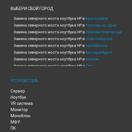
ВЫБЕРИ СВОЙ ГОРОД
Замена северного моста ноутбука HP в
Краснодаре
Замена северного моста ноутбука HP в
Ростове-на-Дону
Замена северного моста ноутбука HP в
Нижнем Новгороде
Замена северного моста ноутбука HP в
Новосибирске
Замена северного моста ноутбука HP в
Челябинске
Замена северного моста ноутбука HP в
Екатеринбурге
Замена северного моста ноутбука HP в
Казани
Замена северного моста ноутбука HP в
Уфе
Замена северного моста ноутбука HP в
Воронеже
Замена северного моста ноутбука HP в
Волгограде
УСТРОЙСТВА
Замена северного моста ноутбука HP в
Барнауле
Сервер
Замена северного моста ноутбука HP в
Ижевске
Ноутбук
Замена северного моста ноутбука HP в
Тольятти
VR система
Замена северного моста ноутбука HP в
Ярославле
Монитор
Замена северного моста ноутбука HP в
Саратове
Моноблок
Замена северного моста ноутбука HP в
Хабаровске
МФУ
Замена северного моста ноутбука HP в
Томске
ПК