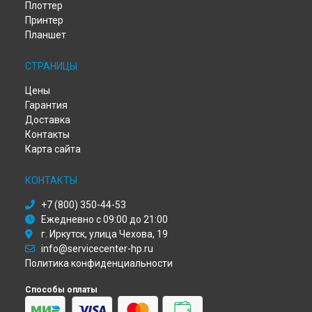
Замена северного моста ноутбука HP в
Тюмени
Плоттер
Принтер
Замена северного моста ноутбука HP в
Иркутске
Планшет
Замена северного моста ноутбука HP в
Самаре
Замена северного моста ноутбука HP в
Омске
СТРАНИЦЫ
Замена северного моста ноутбука HP в
Красноярске
Замена северного моста ноутбука HP в
Перми
Цены
Замена северного моста ноутбука HP в
Ульяновске
Гарантия
Замена северного моста ноутбука HP в
Кирове
Доставка
Замена северного моста ноутбука HP в
Москве
Контакты
Замена северного моста ноутбука HP в
Санкт-Петербурге
Карта сайта
КОНТАКТЫ
+7 (800) 350-44-53
Ежедневно с 09:00 до 21:00
г. Иркутск, улица Чехова, 19
info@servicecenter-hp.ru
Политика конфиденциальности
Способы оплаты