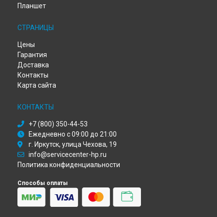
Планшет
Настройка плоттера HP в
Самаре
Настройка плоттера HP в
Омске
СТРАНИЦЫ
Настройка плоттера HP в
Красноярске
Настройка плоттера HP в
Перми
Цены
Настройка плоттера HP в
Ульяновске
Гарантия
Настройка плоттера HP в
Кирове
Доставка
Настройка плоттера HP в
Москве
Контакты
Настройка плоттера HP в
Санкт-Петербурге
Карта сайта
КОНТАКТЫ
+7 (800) 350-44-53
Ежедневно с 09:00 до 21:00
г. Иркутск, улица Чехова, 19
info@servicecenter-hp.ru
Политика конфиденциальности
Способы оплаты