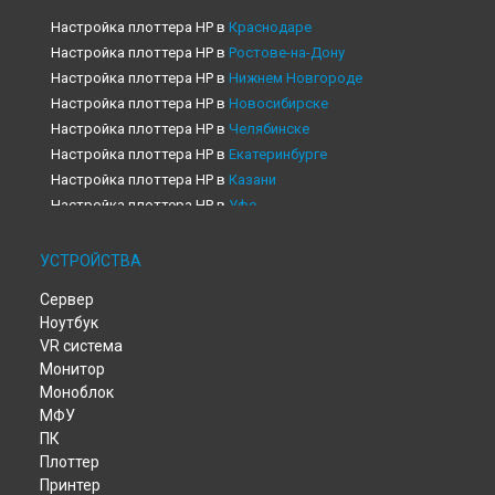
Настройка плоттера HP в
Краснодаре
Настройка плоттера HP в
Ростове-на-Дону
Настройка плоттера HP в
Нижнем Новгороде
Настройка плоттера HP в
Новосибирске
Настройка плоттера HP в
Челябинске
Настройка плоттера HP в
Екатеринбурге
Настройка плоттера HP в
Казани
Настройка плоттера HP в
Уфе
Настройка плоттера HP в
Воронеже
Настройка плоттера HP в
Волгограде
УСТРОЙСТВА
Настройка плоттера HP в
Барнауле
Сервер
Настройка плоттера HP в
Ижевске
Ноутбук
Настройка плоттера HP в
Тольятти
VR система
Настройка плоттера HP в
Ярославле
Монитор
Настройка плоттера HP в
Саратове
Моноблок
Настройка плоттера HP в
Хабаровске
МФУ
Настройка плоттера HP в
Томске
ПК
Настройка плоттера HP в
Тюмени
Плоттер
Принтер
Настройка плоттера HP в
Иркутске