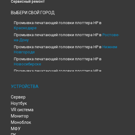
Сервисный ремонт
ВЫБЕРИ СВОЙ ГОРОД
Промывка печатающей головки плоттера HP в
Краснодаре
Промывка печатающей головки плоттера HP в
Ростове-
на-Дону
Промывка печатающей головки плоттера HP в
Нижнем
Новгороде
Промывка печатающей головки плоттера HP в
Новосибирске
Промывка печатающей головки плоттера HP в
Челябинске
Промывка печатающей головки плоттера HP в
УСТРОЙСТВА
Екатеринбурге
Промывка печатающей головки плоттера HP в
Казани
Сервер
Промывка печатающей головки плоттера HP в
Уфе
Ноутбук
Промывка печатающей головки плоттера HP в
Воронеже
VR система
Монитор
Промывка печатающей головки плоттера HP в
Волгограде
Моноблок
Промывка печатающей головки плоттера HP в
Барнауле
МФУ
Промывка печатающей головки плоттера HP в
Ижевске