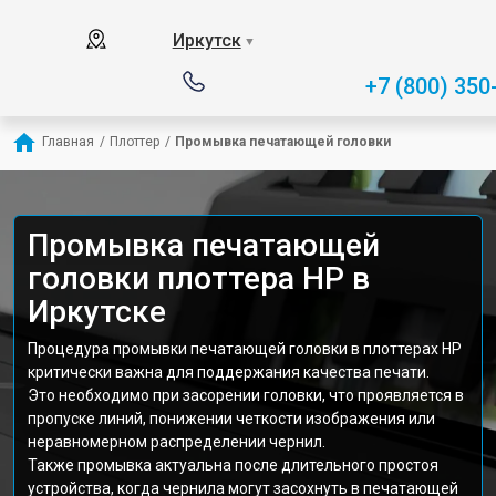
Иркутск
▼
+7 (800) 350
Главная
/
Плоттер
/
Промывка печатающей головки
Промывка печатающей
головки плоттера HP в
Иркутске
Процедура промывки печатающей головки в плоттерах HP
критически важна для поддержания качества печати.
Это необходимо при засорении головки, что проявляется в
пропуске линий, понижении четкости изображения или
неравномерном распределении чернил.
Также промывка актуальна после длительного простоя
устройства, когда чернила могут засохнуть в печатающей