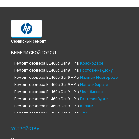
Сервисный ремонт
ВЫБЕРИ СВОЙ ГОРОД
Ремонт сервера BL460c Gen9 HP в
Краснодаре
Ремонт сервера BL460c Gen9 HP в
Ростове-на-Дону
Ремонт сервера BL460c Gen9 HP в
Нижнем Новгороде
Ремонт сервера BL460c Gen9 HP в
Новосибирске
Ремонт сервера BL460c Gen9 HP в
Челябинске
Ремонт сервера BL460c Gen9 HP в
Екатеринбурге
Ремонт сервера BL460c Gen9 HP в
Казани
Ремонт сервера BL460c Gen9 HP в
Уфе
Ремонт сервера BL460c Gen9 HP в
Воронеже
Ремонт сервера BL460c Gen9 HP в
Волгограде
УСТРОЙСТВА
Ремонт сервера BL460c Gen9 HP в
Барнауле