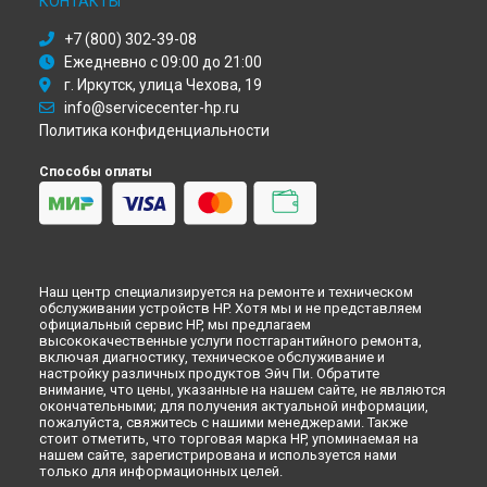
КОНТАКТЫ
Ремонт сервера HPE ProLiant DL160 Gen10 (1U) HP в
Иркутске
+7 (800) 302-39-08
Ремонт сервера HPE ProLiant DL160 Gen10 (1U) HP в
Самаре
Ежедневно с 09:00 до 21:00
Ремонт сервера HPE ProLiant DL160 Gen10 (1U) HP в
Омске
г. Иркутск, улица Чехова, 19
Ремонт сервера HPE ProLiant DL160 Gen10 (1U) HP в
info@servicecenter-hp.ru
Красноярске
Политика конфиденциальности
Ремонт сервера HPE ProLiant DL160 Gen10 (1U) HP в
Перми
Ремонт сервера HPE ProLiant DL160 Gen10 (1U) HP в
Способы оплаты
Ульяновске
Ремонт сервера HPE ProLiant DL160 Gen10 (1U) HP в
Кирове
Ремонт сервера HPE ProLiant DL160 Gen10 (1U) HP в
Москве
Ремонт сервера HPE ProLiant DL160 Gen10 (1U) HP в
Санкт-
Петербурге
Наш центр специализируется на ремонте и техническом
обслуживании устройств HP. Хотя мы и не представляем
официальный сервис HP, мы предлагаем
высококачественные услуги постгарантийного ремонта,
включая диагностику, техническое обслуживание и
настройку различных продуктов Эйч Пи. Обратите
внимание, что цены, указанные на нашем сайте, не являются
окончательными; для получения актуальной информации,
пожалуйста, свяжитесь с нашими менеджерами. Также
стоит отметить, что торговая марка HP, упоминаемая на
нашем сайте, зарегистрирована и используется нами
только для информационных целей.