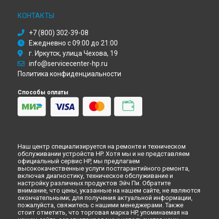
Хабаровске
Ремонт сервера HPE ProLiant DL385 Gen10 Plus (2U) HP в
КОНТАКТЫ
Томске
+7 (800) 302-39-08
Ремонт сервера HPE ProLiant DL385 Gen10 Plus (2U) HP в
Тюмени
Ежедневно с 09:00 до 21:00
Ремонт сервера HPE ProLiant DL385 Gen10 Plus (2U) HP в
г. Иркутск, улица Чехова, 19
Иркутске
info@servicecenter-hp.ru
Ремонт сервера HPE ProLiant DL385 Gen10 Plus (2U) HP в
Политика конфиденциальности
Самаре
Ремонт сервера HPE ProLiant DL385 Gen10 Plus (2U) HP в
Способы оплаты
Омске
Ремонт сервера HPE ProLiant DL385 Gen10 Plus (2U) HP в
Красноярске
Ремонт сервера HPE ProLiant DL385 Gen10 Plus (2U) HP в
Перми
Наш центр специализируется на ремонте и техническом
Ремонт сервера HPE ProLiant DL385 Gen10 Plus (2U) HP в
обслуживании устройств HP. Хотя мы и не представляем
Ульяновске
официальный сервис HP, мы предлагаем
высококачественные услуги постгарантийного ремонта,
Ремонт сервера HPE ProLiant DL385 Gen10 Plus (2U) HP в
включая диагностику, техническое обслуживание и
Кирове
настройку различных продуктов Эйч Пи. Обратите
Ремонт сервера HPE ProLiant DL385 Gen10 Plus (2U) HP в
внимание, что цены, указанные на нашем сайте, не являются
окончательными; для получения актуальной информации,
Москве
пожалуйста, свяжитесь с нашими менеджерами. Также
Ремонт сервера HPE ProLiant DL385 Gen10 Plus (2U) HP в
стоит отметить, что торговая марка HP, упоминаемая на
Санкт-Петербурге