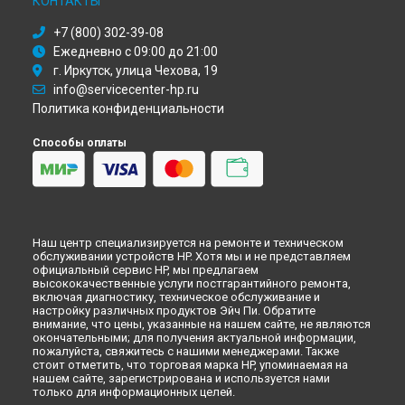
КОНТАКТЫ
Ремонт сервера HPE ProLiant DL180 Gen10 (2U) HP в
Иркутске
+7 (800) 302-39-08
Ремонт сервера HPE ProLiant DL180 Gen10 (2U) HP в
Самаре
Ежедневно с 09:00 до 21:00
Ремонт сервера HPE ProLiant DL180 Gen10 (2U) HP в
Омске
г. Иркутск, улица Чехова, 19
Ремонт сервера HPE ProLiant DL180 Gen10 (2U) HP в
info@servicecenter-hp.ru
Красноярске
Политика конфиденциальности
Ремонт сервера HPE ProLiant DL180 Gen10 (2U) HP в
Перми
Ремонт сервера HPE ProLiant DL180 Gen10 (2U) HP в
Способы оплаты
Ульяновске
Ремонт сервера HPE ProLiant DL180 Gen10 (2U) HP в
Кирове
Ремонт сервера HPE ProLiant DL180 Gen10 (2U) HP в
Москве
Ремонт сервера HPE ProLiant DL180 Gen10 (2U) HP в
Санкт-
Петербурге
Наш центр специализируется на ремонте и техническом
обслуживании устройств HP. Хотя мы и не представляем
официальный сервис HP, мы предлагаем
высококачественные услуги постгарантийного ремонта,
включая диагностику, техническое обслуживание и
настройку различных продуктов Эйч Пи. Обратите
внимание, что цены, указанные на нашем сайте, не являются
окончательными; для получения актуальной информации,
пожалуйста, свяжитесь с нашими менеджерами. Также
стоит отметить, что торговая марка HP, упоминаемая на
нашем сайте, зарегистрирована и используется нами
только для информационных целей.